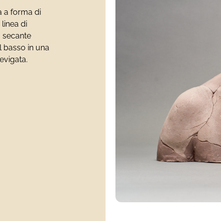
 a forma di
linea di
a secante
l basso in una
evigata.
)