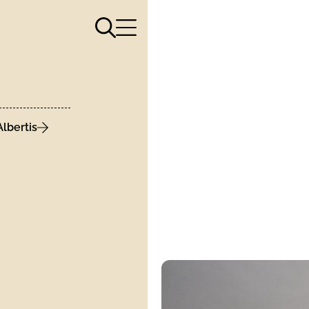
Apri il menù di ricerca
Apri il menù di navigazione
lbertis