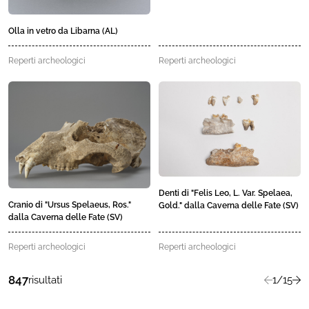
Olla in vetro da Libarna (AL)
Reperti archeologici
Reperti archeologici
Denti di "Felis Leo, L. Var. Spelaea,
Cranio di "Ursus Spelaeus, Ros."
Gold." dalla Caverna delle Fate (SV)
dalla Caverna delle Fate (SV)
Reperti archeologici
Reperti archeologici
847
risultati
1/15
Preceden
suc