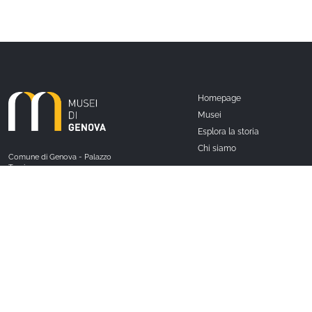
Homepage
Musei
Esplora la storia
Chi siamo
Comune di Genova - Palazzo
Tursi
Via Garibaldi 9 - 16124
Genova
C.F. / P.iva 00856930102
Cookie policy
Seguici
Note legali e Privacy policy
Instagram
Facebook