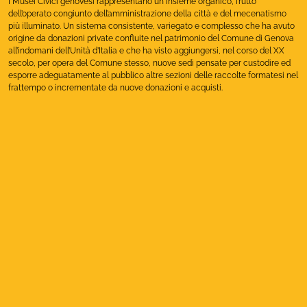
I Musei Civici genovesi rappresentano un insieme organico, frutto
dell’operato congiunto dell’amministrazione della città e del mecenatismo
più illuminato. Un sistema consistente, variegato e complesso che ha avuto
origine da donazioni private confluite nel patrimonio del Comune di Genova
all’indomani dell’Unità d’Italia e che ha visto aggiungersi, nel corso del XX
secolo, per opera del Comune stesso, nuove sedi pensate per custodire ed
esporre adeguatamente al pubblico altre sezioni delle raccolte formatesi nel
frattempo o incrementate da nuove donazioni e acquisti.