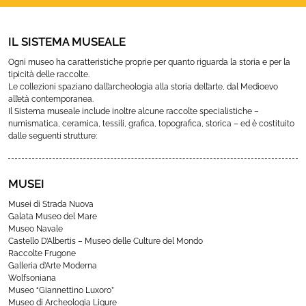
IL SISTEMA MUSEALE
Ogni museo ha caratteristiche proprie per quanto riguarda la storia e per la
tipicità delle raccolte.
Le collezioni spaziano dall’archeologia alla storia dell’arte, dal Medioevo
all’età contemporanea.
Il Sistema museale include inoltre alcune raccolte specialistiche –
numismatica, ceramica, tessili, grafica, topografica, storica – ed è costituito
dalle seguenti strutture:
MUSEI
Musei di Strada Nuova
Galata Museo del Mare
Museo Navale
Castello D’Albertis – Museo delle Culture del Mondo
Raccolte Frugone
Galleria d’Arte Moderna
Wolfsoniana
Museo “Giannettino Luxoro”
Museo di Archeologia Ligure