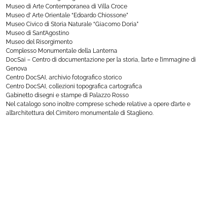
Museo di Arte Contemporanea di Villa Croce
Museo d’ Arte Orientale “Edoardo Chiossone”
Museo Civico di Storia Naturale “Giacomo Doria”
Museo di Sant’Agostino
Museo del Risorgimento
Complesso Monumentale della Lanterna
DocSai – Centro di documentazione per la storia, l’arte e l’immagine di
Genova
Centro DocSAI, archivio fotografico storico
Centro DocSAI, collezioni topografica cartografica
Gabinetto disegni e stampe di Palazzo Rosso
Nel catalogo sono inoltre comprese schede relative a opere d’arte e
all’architettura del Cimitero monumentale di Staglieno.