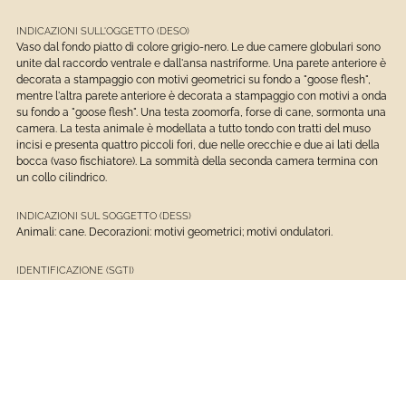
INDICAZIONI SULL'OGGETTO (DESO)
Vaso dal fondo piatto di colore grigio-nero. Le due camere globulari sono
unite dal raccordo ventrale e dall'ansa nastriforme. Una parete anteriore è
decorata a stampaggio con motivi geometrici su fondo a "goose flesh",
mentre l'altra parete anteriore è decorata a stampaggio con motivi a onda
su fondo a "goose flesh". Una testa zoomorfa, forse di cane, sormonta una
camera. La testa animale è modellata a tutto tondo con tratti del muso
incisi e presenta quattro piccoli fori, due nelle orecchie e due ai lati della
bocca (vaso fischiatore). La sommità della seconda camera termina con
un collo cilindrico.
INDICAZIONI SUL SOGGETTO (DESS)
Animali: cane. Decorazioni: motivi geometrici; motivi ondulatori.
IDENTIFICAZIONE (SGTI)
Testa di canide
INVENTARIO DI MUSEO O SOPRINTENDENZA (INV)
INVN:
C.A.1362
INVC:
C.D.A.
FASCIA CRONOLOGICA DI RIFERIMENTO (DTZG)