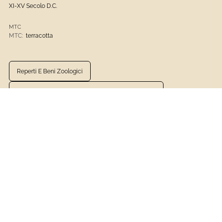
XI-XV Secolo D.C.
MTC
MTC:
terracotta
Reperti E Beni Zoologici
Museo Delle Culture Del Mondo Castello D'Albertis
100mila Anni Fa - 1100
1101 - 1400
Reperti Archeologici
VEDI LA SCHEDA COMPLETA