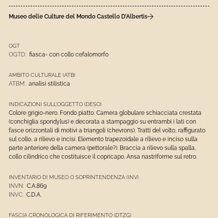
Museo delle Culture del Mondo Castello D’Albertis
OGT
OGTD:
fiasca- con collo cefalomorfo
AMBITO CULTURALE (ATB)
ATBM:
analisi stilistica
INDICAZIONI SULL'OGGETTO (DESO)
Colore grigio-nero. Fondo piatto. Camera globulare schiacciata crestata
(conchiglia spondylus) e decorata a stampaggio su entrambi i lati con
fasce orizzontali di motivi a triangoli (chevrons). Tratti del volto, raffigurato
sul collo, a rilievo e incisi. Elemento trapezoidale a rilievo e inciso sulla
parte anteriore della camera (pettorale?). Braccia a rilievo sulla spalla,
collo cilindrico che costituisce il copricapo. Ansa nastriforme sul retro.
INVENTARIO DI MUSEO O SOPRINTENDENZA (INV)
INVN:
C.A.869
INVC:
C.D.A.
FASCIA CRONOLOGICA DI RIFERIMENTO (DTZG)