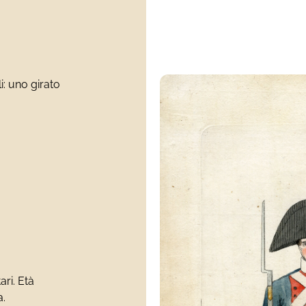
li: uno girato
tari. Età
.