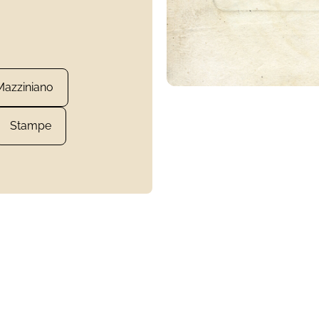
 Mazziniano
Stampe