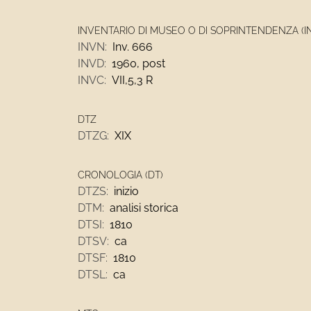
INVENTARIO DI MUSEO O DI SOPRINTENDENZA (I
INVN:
Inv. 666
INVD:
1960, post
INVC:
VII,5,3 R
DTZ
DTZG:
XIX
CRONOLOGIA (DT)
DTZS:
inizio
DTM:
analisi storica
DTSI:
1810
DTSV:
ca
DTSF:
1810
DTSL:
ca