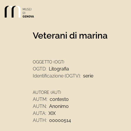
Link alla homepage
Veterani di marina
OGGETTO (OGT)
OGTD:
Litografia
Identificazione (OGTV):
serie
AUTORE (AUT)
AUTM:
contesto
AUTN:
Anonimo
AUTA:
XIX
AUTH:
00000514