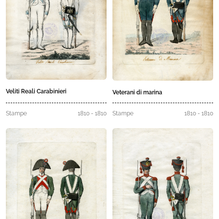
Veliti Reali Carabinieri
Veterani di marina
Stampe
1810 - 1810
Stampe
1810 - 1810