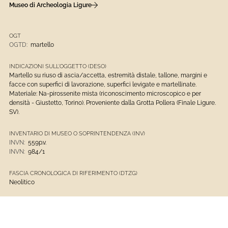
Museo di Archeologia Ligure
OGT
OGTD:
martello
INDICAZIONI SULL'OGGETTO (DESO)
Martello su riuso di ascia/accetta, estremità distale, tallone, margini e
facce con superfici di lavorazione, superfici levigate e martellinate.
Materiale: Na-pirossenite mista (riconoscimento microscopico e per
densità - Giustetto, Torino). Proveniente dalla Grotta Pollera (Finale Ligure.
SV).
INVENTARIO DI MUSEO O SOPRINTENDENZA (INV)
INVN:
559p.v.
INVN:
984/1
FASCIA CRONOLOGICA DI RIFERIMENTO (DTZG)
Neolitico
MTC
MTC:
pietra-martellinatura; levigatura