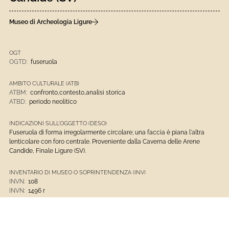
Museo di Archeologia Ligure
OGT
OGTD:
fuseruola
AMBITO CULTURALE (ATB)
ATBM:
confronto,contesto,analisi storica
ATBD:
periodo neolitico
INDICAZIONI SULL'OGGETTO (DESO)
Fuseruola di forma irregolarmente circolare; una faccia è piana l'altra
lenticolare con foro centrale. Proveniente dalla Caverna delle Arene
Candide, Finale Ligure (SV).
INVENTARIO DI MUSEO O SOPRINTENDENZA (INV)
INVN:
108
INVN:
1496 r
FASCIA CRONOLOGICA DI RIFERIMENTO (DTZG)
Neolitico recente