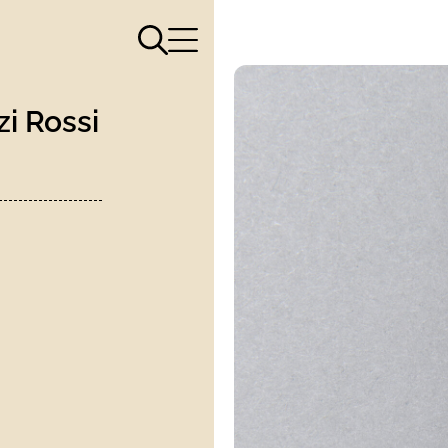
Apri il menù di ricerca
Apri il menù di navigazione
zi Rossi