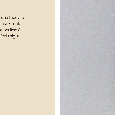
u una faccia e
base si nota
superficie è
Ventimiglia
)