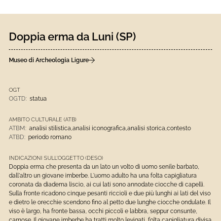
Doppia erma da Luni (SP)
Museo di Archeologia Ligure
OGT
OGTD:
statua
AMBITO CULTURALE (ATB)
ATBM:
analisi stilistica,analisi iconografica,analisi storica,contesto
ATBD:
periodo romano
INDICAZIONI SULL'OGGETTO (DESO)
Doppia erma che presenta da un lato un volto di uomo senile barbato,
dall'altro un giovane imberbe. L'uomo adulto ha una folta capigliatura
coronata da diadema liscio, ai cui lati sono annodate ciocche di capelli.
Sulla fronte ricadono cinque pesanti riccioli e due più lunghi ai lati del viso
e dietro le orecchie scendono fino al petto due lunghe ciocche ondulate. Il
viso è largo, ha fronte bassa, occhi piccoli e labbra, seppur consunte,
carnose. Il giovane imberbe ha tratti molto levigati, folta capigliatura divisa