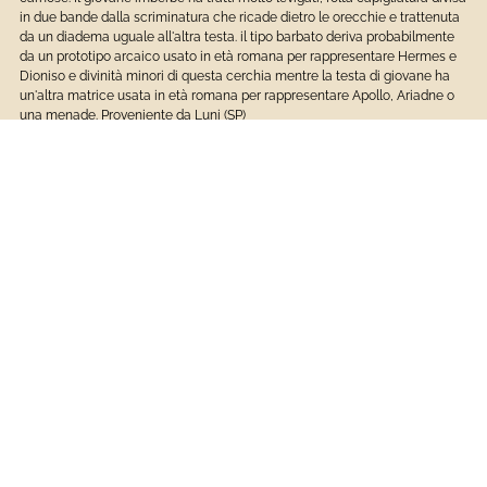
in due bande dalla scriminatura che ricade dietro le orecchie e trattenuta
da un diadema uguale all'altra testa. il tipo barbato deriva probabilmente
da un prototipo arcaico usato in età romana per rappresentare Hermes e
Dioniso e divinità minori di questa cerchia mentre la testa di giovane ha
un'altra matrice usata in età romana per rappresentare Apollo, Ariadne o
una menade. Proveniente da Luni (SP)
INVENTARIO DI MUSEO O SOPRINTENDENZA (INV)
INVN:
DOPPIA ERMA
CRONOLOGIA GENERICA (DTZ)
Frazione cronologica (DTZS):
fine
FASCIA CRONOLOGICA DI RIFERIMENTO (DTZG)
I d.C.
MTC
MTC:
marmo bianco
Reperti E Beni Zoologici
Museo Di Archeologia Ligure