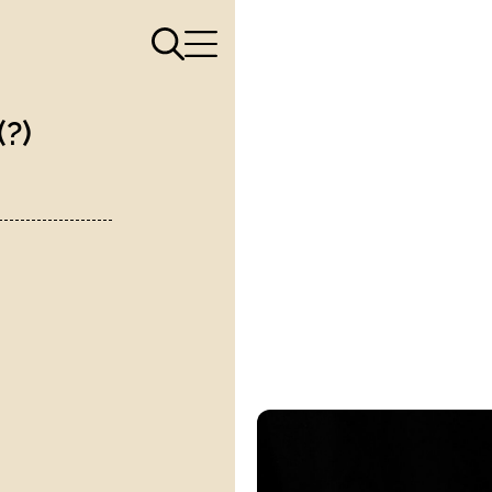
Apri il menù di ricerca
Apri il menù di navigazione
(?)