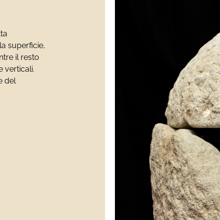
tta
a superficie,
ntre il resto
verticali.
e del
)