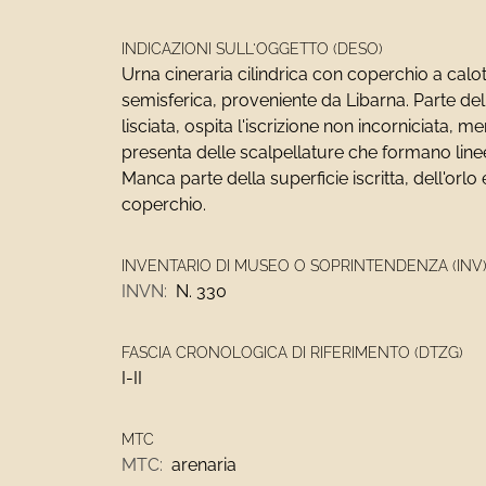
INDICAZIONI SULL'OGGETTO (DESO)
Urna cineraria cilindrica con coperchio a calo
semisferica, proveniente da Libarna. Parte dell
lisciata, ospita l'iscrizione non incorniciata, me
presenta delle scalpellature che formano linee 
Manca parte della superficie iscritta, dell'orlo 
coperchio.
INVENTARIO DI MUSEO O SOPRINTENDENZA (INV
INVN:
N. 330
FASCIA CRONOLOGICA DI RIFERIMENTO (DTZG)
I-II
MTC
MTC:
arenaria