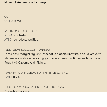
Museo di Archeologia Ligure
OGT
OGTD:
lama
AMBITO CULTURALE (ATB)
ATBM:
contesto
ATBD:
periodo paleolitico
INDICAZIONI SULL'OGGETTO (DESO)
Lame con i margini taglienti, ritoccati o a dorso ribattuto, tipo "la Gravette".
Materiale: in selce e diaspro grigio, bruno, rossiccio. Provenienti dai Balzi
Rossi (IM), Caverna 5° di Riviere.
INVENTARIO DI MUSEO O SOPRINTENDENZA (INV)
INVN:
02/1.
FASCIA CRONOLOGICA DI RIFERIMENTO (DTZG)
Paleolitico superiore
MTC
MTC:
selce- scheggiatura