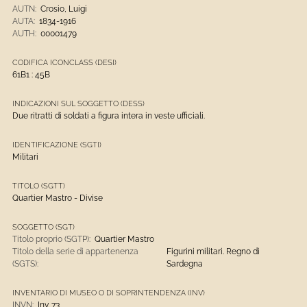
AUTN:
Crosio, Luigi
AUTA:
1834-1916
AUTH:
00001479
CODIFICA ICONCLASS (DESI)
61B1 : 45B
INDICAZIONI SUL SOGGETTO (DESS)
Due ritratti di soldati a figura intera in veste ufficiali.
IDENTIFICAZIONE (SGTI)
Militari
TITOLO (SGTT)
Quartier Mastro - Divise
SOGGETTO (SGT)
Titolo proprio (SGTP):
Quartier Mastro
Titolo della serie di appartenenza
Figurini militari. Regno di
(SGTS):
Sardegna
INVENTARIO DI MUSEO O DI SOPRINTENDENZA (INV)
INVN:
Inv. 73