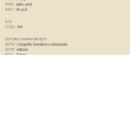
INVD:
1960, post
INVC:
VII,10,8
DTZ
DTZG:
XIX
EDITORI STAMPATORI (EDT)
EDTN:
Litografia Giordana e Salussolia
EDTR:
editore
EDTL:
Torino
CRONOLOGIA (DT)
DTZS:
metà
DTM:
analisi storica
DTSI:
1859
DTSV:
ca
DTSF:
1859
DTSL:
ca
MTC
MTC:
litografia a colori