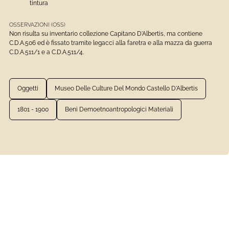
tintura
OSSERVAZIONI (OSS)
Non risulta su inventario collezione Capitano D'Albertis, ma contiene
C.D.A.506 ed è fissato tramite legacci alla faretra e alla mazza da guerra
C.D.A.511/1 e a C.D.A.511/4.
Oggetti
Museo Delle Culture Del Mondo Castello D'Albertis
1801 - 1900
Beni Demoetnoantropologici Materiali
VEDI LA SCHEDA COMPLETA
Beni demoetnoantropologici materiali