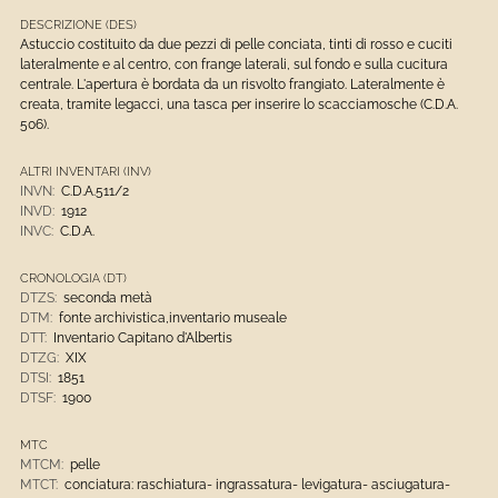
DESCRIZIONE (DES)
Astuccio costituito da due pezzi di pelle conciata, tinti di rosso e cuciti
lateralmente e al centro, con frange laterali, sul fondo e sulla cucitura
centrale. L'apertura è bordata da un risvolto frangiato. Lateralmente è
creata, tramite legacci, una tasca per inserire lo scacciamosche (C.D.A.
506).
ALTRI INVENTARI (INV)
INVN:
C.D.A.511/2
INVD:
1912
INVC:
C.D.A.
CRONOLOGIA (DT)
DTZS:
seconda metà
DTM:
fonte archivistica,inventario museale
DTT:
Inventario Capitano d'Albertis
DTZG:
XIX
DTSI:
1851
DTSF:
1900
MTC
MTCM:
pelle
MTCT:
conciatura: raschiatura- ingrassatura- levigatura- asciugatura-