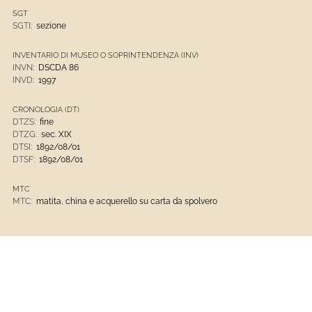
SGT
SGTI:
sezione
INVENTARIO DI MUSEO O SOPRINTENDENZA (INV)
INVN:
DSCDA 86
INVD:
1997
CRONOLOGIA (DT)
DTZS:
fine
DTZG:
sec. XIX
DTSI:
1892/08/01
DTSF:
1892/08/01
MTC
MTC:
matita, china e acquerello su carta da spolvero
Disegni, Stampe E Fotografie
Museo Delle Culture Del Mondo Castello D'Albertis
Matita, China E Acquerello Su Carta Da Spolvero
1801 - 1900