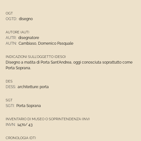
OGT
OGTD:
disegno
AUTORE (AUT)
AUTR:
disegnatore
AUTN:
Cambiaso, Domenico Pasquale
INDICAZIONI SULL'OGGETTO (DESO)
Disegno a matita di Porta Sant'Andrea, oggi conosciuta soprattutto come
Porta Soprana.
DES
DESS:
architetture: porta
SGT
SGTI:
Porta Soprana
INVENTARIO DI MUSEO O SOPRINTENDENZA (INV)
INVN:
1470/ 43
CRONOLOGIA (DT)