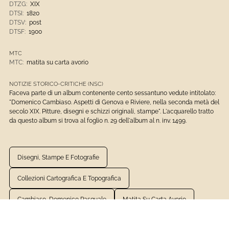
DTZG:
XIX
DTSI:
1820
DTSV:
post
DTSF:
1900
MTC
MTC:
matita su carta avorio
NOTIZIE STORICO-CRITICHE (NSC)
Faceva parte di un album contenente cento sessantuno vedute intitolato:
"Domenico Cambiaso. Aspetti di Genova e Riviere, nella seconda metà del
secolo XIX. Pitture, disegni e schizzi originali, stampe". L'acquarello tratto
da questo album si trova al foglio n. 29 dell'album al n. inv. 1499.
Disegni, Stampe E Fotografie
Collezioni Cartografica E Topografica
Cambiaso, Domenico Pasquale
Matita Su Carta Avorio
1801 - 1900
Disegni