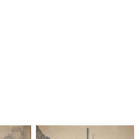
San Pietro alla Foce, Genova
Disegni
1901 - 1978