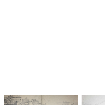
Caserme di San Benigno e Lanterna
Strada verso
Disegni
1901 - 2000
Disegni