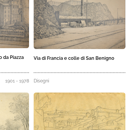
to da Piazza
Via di Francia e colle di San Benigno
1901 - 1978
Disegni