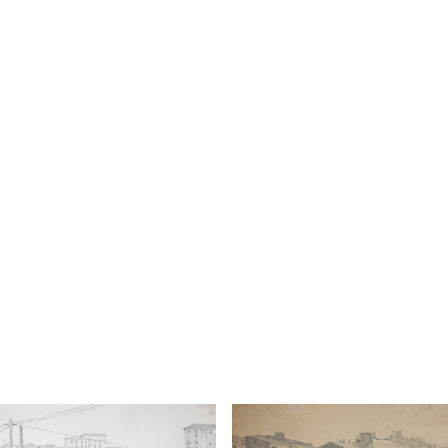
 la Lanterna
La lanterna
Disegni