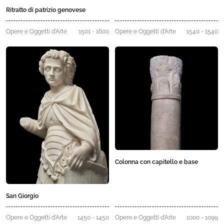
Ritratto di patrizio genovese
Opere e Oggetti d'Arte
1501 - 1600
Opere e Oggetti d'Arte
1540 - 1540
Colonna con capitello e base
San Giorgio
Opere e Oggetti d'Arte
1450 - 1450
Opere e Oggetti d'Arte
1000 - 1099