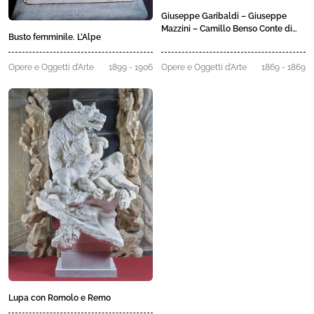
Giuseppe Garibaldi – Giuseppe
Mazzini – Camillo Benso Conte di
Busto femminile. L’Alpe
Cavour – Vittorio Emanuele II
Opere e Oggetti d'Arte
1899 - 1906
Opere e Oggetti d'Arte
1869 - 1869
Lupa con Romolo e Remo