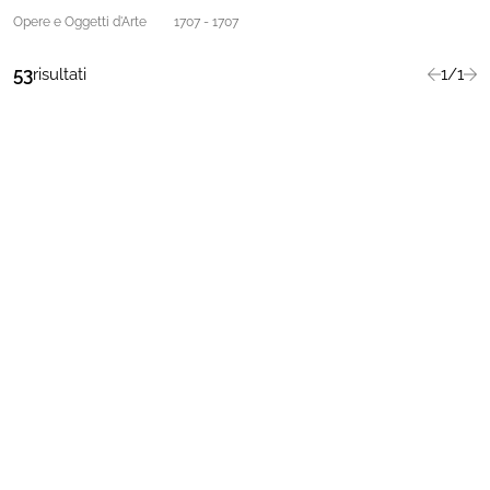
Opere e Oggetti d'Arte
1707 - 1707
53
risultati
1/1
Precede
suc