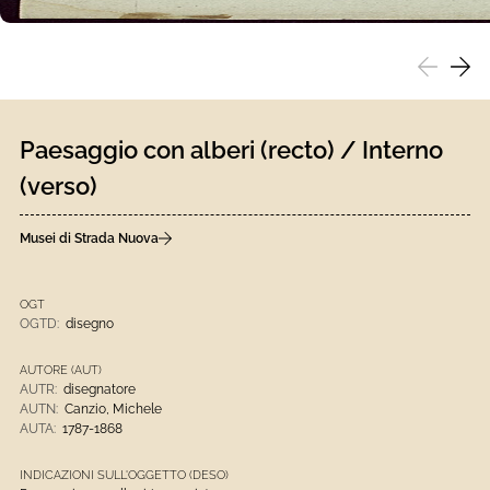
scorri a si
scorr
Paesaggio con alberi (recto) / Interno
(verso)
Musei di Strada Nuova
OGT
OGTD:
disegno
AUTORE (AUT)
AUTR:
disegnatore
AUTN:
Canzio, Michele
AUTA:
1787-1868
INDICAZIONI SULL'OGGETTO (DESO)