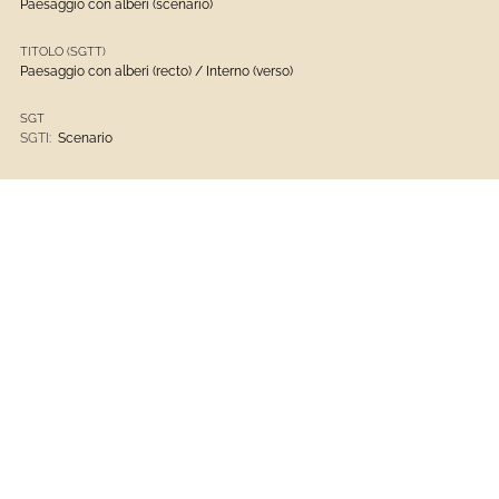
Paesaggio con alberi (scenario)
TITOLO (SGTT)
Paesaggio con alberi (recto) / Interno (verso)
SGT
SGTI:
Scenario
INVENTARIO DI MUSEO O SOPRINTENDENZA (INV)
INVN:
D 3820
INVC:
Gabinetto Disegni e Stampe di Palazzo Rosso
CRONOLOGIA (DT)
DTZG:
XVIII-XIX
DTSI:
1787
DTSV:
ca
DTSF:
1868
DTSL:
ca
MTC
MTC:
penna e inchiostro
MTC:
carta bianca
MTC:
matita nera