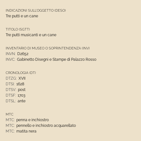
INDICAZIONI SULL'OGGETTO (DESO)
Tre putti e un cane
TITOLO (SGTT)
Tre putti musicanti e un cane
INVENTARIO DI MUSEO O SOPRINTENDENZA (INV)
INVN:
D2652
INVC:
Gabinetto Disegni e Stampe di Palazzo Rosso
CRONOLOGIA (DT)
DTZG:
XVII
DTSI:
1628
DTSV:
post
DTSF:
1703
DTSL:
ante
MTC
MTC:
penna e inchiostro
MTC:
pennello e inchiostro acquarellato
MTC:
matita nera