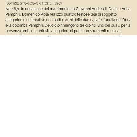
NOTIZIE STORICO-CRITICHE (NSC)
Nel 1671, in occasione del matrimonio tra Giovanni Andrea III Doria e Anna
Pamphilj, Domenico Piola realizzò quattro festose tele di soggetto
allegorico e celebrativo con putti e armi delle due casate: l'aquila dei Doria
e la colomba Pamphilj. Del ciclo rimangono tre dipinti, uno dei quali, per la
presenza, entro il contesto allegorico, di putti con strumenti musicali,
ricorda il disegno in oggetto e costituisce senza dubbio l'esempio più
celebre di questa invenzione, più volte replicata dall'artista. Una tela di
soggetto analogo è passata sul mercato antiquario nel 2002, una si trova
nelle collezioni di Palazzo Spinola di Pellicceria e altre tre variazioni sul
tema, una delle quali molto simile al foglio in questione, sono segnalate
dalla critica in collezione privata. E. Gavazza, che ha pubblicato il disegno,
quadrettato con Putti Musicanti presso l'Ecole Nationale Supérieure des
Beaux-Arts di Parigi (N. 2745), mette in rapporto la fortuna di tali
iconografie con le stampe di Giovanni Andrea Podestà dai Baccanali con
putti di Tiziano. (Priarone 2017, p. 164)
Disegni, Stampe E Fotografie
Musei Di Strada Nuova
Matita Nera
1601 - 1800
Disegni