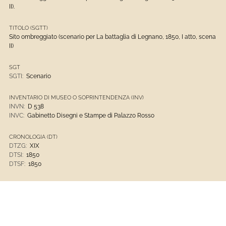
II).
TITOLO (SGTT)
Sito ombreggiato (scenario per La battaglia di Legnano, 1850, I atto, scena
II)
SGT
SGTI:
Scenario
INVENTARIO DI MUSEO O SOPRINTENDENZA (INV)
INVN:
D 538
INVC:
Gabinetto Disegni e Stampe di Palazzo Rosso
CRONOLOGIA (DT)
DTZG:
XIX
DTSI:
1850
DTSF:
1850
MTC
MTC:
matita nera
MTC:
carta bianca quadrettata