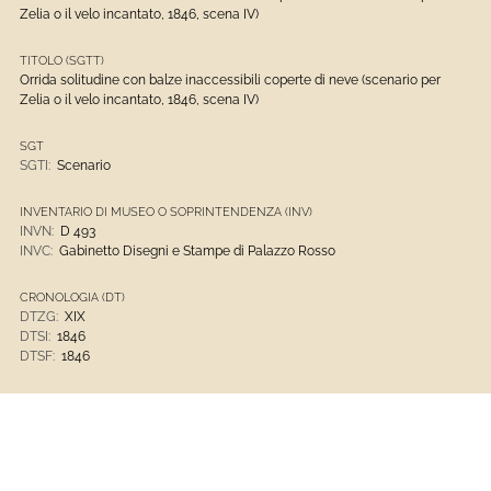
Zelia o il velo incantato, 1846, scena IV)
TITOLO (SGTT)
Orrida solitudine con balze inaccessibili coperte di neve (scenario per
Zelia o il velo incantato, 1846, scena IV)
SGT
SGTI:
Scenario
INVENTARIO DI MUSEO O SOPRINTENDENZA (INV)
INVN:
D 493
INVC:
Gabinetto Disegni e Stampe di Palazzo Rosso
CRONOLOGIA (DT)
DTZG:
XIX
DTSI:
1846
DTSF:
1846
MTC
MTC:
matita nera
MTC:
carta bianca quadrettata