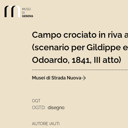
Link alla homepage
Campo crociato in riva 
(scenario per Gildippe e
Odoardo, 1841, III atto)
Musei di Strada Nuova
OGT
OGTD:
disegno
AUTORE (AUT)