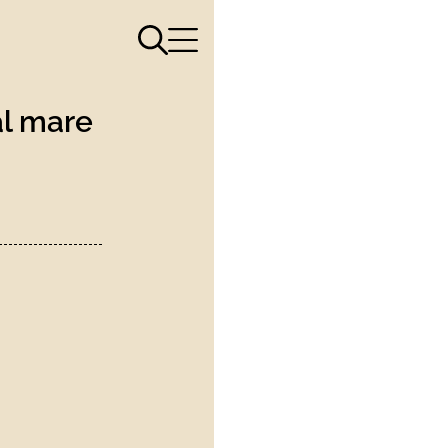
Apri il menù di ricerca
Apri il menù di navigazione
al mare