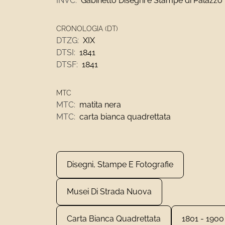
INVC:
Gabinetto Disegni e Stampe di Palazzo
CRONOLOGIA (DT)
DTZG:
XIX
DTSI:
1841
DTSF:
1841
MTC
MTC:
matita nera
MTC:
carta bianca quadrettata
Disegni, Stampe E Fotografie
Musei Di Strada Nuova
Carta Bianca Quadrettata
1801 - 1900