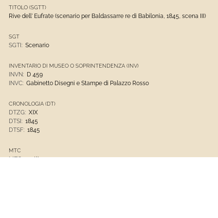
TITOLO (SGTT)
Rive dell' Eufrate (scenario per Baldassarre re di Babilonia, 1845, scena III)
SGT
SGTI:
Scenario
INVENTARIO DI MUSEO O SOPRINTENDENZA (INV)
INVN:
D 459
INVC:
Gabinetto Disegni e Stampe di Palazzo Rosso
CRONOLOGIA (DT)
DTZG:
XIX
DTSI:
1845
DTSF:
1845
MTC
MTC:
matita nera
MTC:
carta bianca quadrettata
Disegni, Stampe E Fotografie
Musei Di Strada Nuova