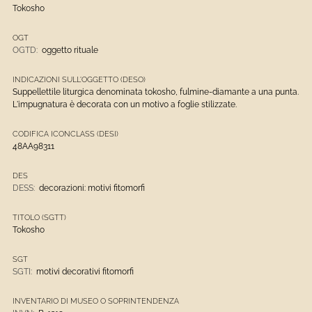
Tokosho
OGT
OGTD:
oggetto rituale
INDICAZIONI SULL'OGGETTO (DESO)
Suppellettile liturgica denominata tokosho, fulmine-diamante a una punta.
L'impugnatura è decorata con un motivo a foglie stilizzate.
CODIFICA ICONCLASS (DESI)
48AA98311
DES
DESS:
decorazioni: motivi fitomorfi
TITOLO (SGTT)
Tokosho
SGT
SGTI:
motivi decorativi fitomorfi
INVENTARIO DI MUSEO O SOPRINTENDENZA