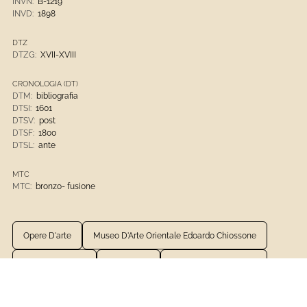
INVN:
B-1219
INVD:
1898
DTZ
DTZG:
XVII-XVIII
CRONOLOGIA (DT)
DTM:
bibliografia
DTSI:
1601
DTSV:
post
DTSF:
1800
DTSL:
ante
MTC
MTC:
bronzo- fusione
Opere D'arte
Museo D'Arte Orientale Edoardo Chiossone
Bronzo- Fusione
1601 - 1800
Opere E Oggetti D'Arte