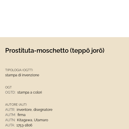
Prostituta-moschetto (teppō jorō)
TIPOLOGIA (OGTT)
stampa di invenzione
OGT
OGTD:
stampa a colori
AUTORE (AUT)
AUTR:
inventore, disegnatore
AUTM:
firma
AUTN:
Kitagawa, Utamaro
AUTA:
1753-1806