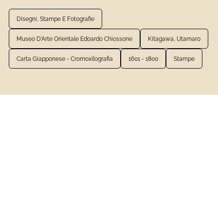
Disegni, Stampe E Fotografie
Museo D'Arte Orientale Edoardo Chiossone
Kitagawa, Utamaro
Carta Giapponese - Cromoxilografia
1601 - 1800
Stampe
VEDI LA SCHEDA COMPLETA
Livelli