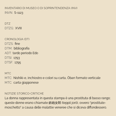
INVENTARIO DI MUSEO O DI SOPRINTENDENZA (INV)
INVN:
S-1123
DTZ
DTZG:
XVIII
CRONOLOGIA (DT)
DTZS:
fine
DTM:
bibliografia
ADT:
tardo periodo Edo
DTSI:
1793
DTSF:
1795
MTC
MTC:
Nishiki-e, inchiostro e colori su carta, Ōban formato verticale
MTC:
carta giapponese
NOTIZIE STORICO-CRITICHE
La donna rappresentata in questa stampa è una prostituta di basso rango;
queste donne erano chiamate 鉄砲女郎 (teppō jorō), ovvero “prostitute-
moschetto” a causa delle malattie veneree che si diceva diffondessero.