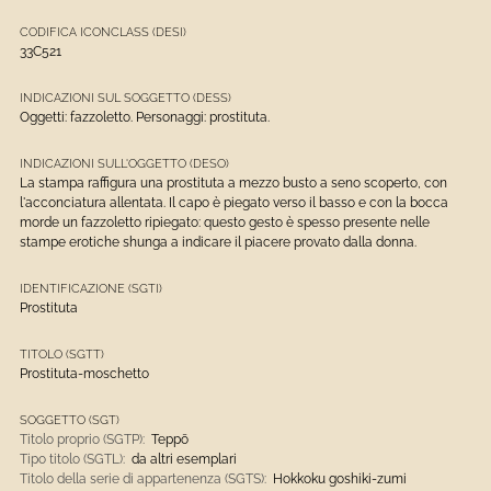
CODIFICA ICONCLASS (DESI)
33C521
INDICAZIONI SUL SOGGETTO (DESS)
Oggetti: fazzoletto. Personaggi: prostituta.
INDICAZIONI SULL'OGGETTO (DESO)
La stampa raffigura una prostituta a mezzo busto a seno scoperto, con
l'acconciatura allentata. Il capo è piegato verso il basso e con la bocca
morde un fazzoletto ripiegato: questo gesto è spesso presente nelle
stampe erotiche shunga a indicare il piacere provato dalla donna.
IDENTIFICAZIONE (SGTI)
Prostituta
TITOLO (SGTT)
Prostituta-moschetto
SOGGETTO (SGT)
Titolo proprio (SGTP):
Teppō
Tipo titolo (SGTL):
da altri esemplari
Titolo della serie di appartenenza (SGTS):
Hokkoku goshiki-zumi