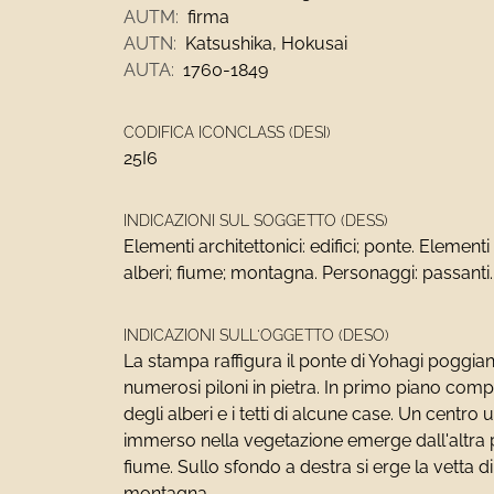
AUTM:
firma
AUTN:
Katsushika, Hokusai
AUTA:
1760-1849
CODIFICA ICONCLASS (DESI)
25I6
INDICAZIONI SUL SOGGETTO (DESS)
Elementi architettonici: edifici; ponte. Elementi 
alberi; fiume; montagna. Personaggi: passanti.
INDICAZIONI SULL'OGGETTO (DESO)
La stampa raffigura il ponte di Yohagi poggia
numerosi piloni in pietra. In primo piano com
degli alberi e i tetti di alcune case. Un centro
immerso nella vegetazione emerge dall'altra 
fiume. Sullo sfondo a destra si erge la vetta d
montagna.