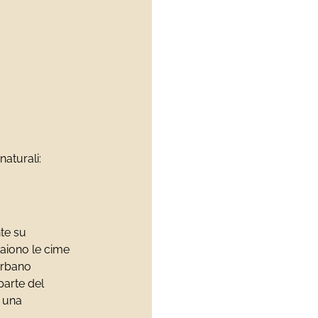
naturali:
nte su
paiono le cime
 urbano
parte del
i una