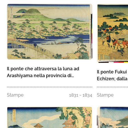
Il ponte che attraversa la luna ad
Il ponte Fukui
Arashiyama nella provincia di
Echizen; dall
Yamashiro
Kiran" (Vedute
nelle provinc
Stampe
1831 - 1834
Stampe