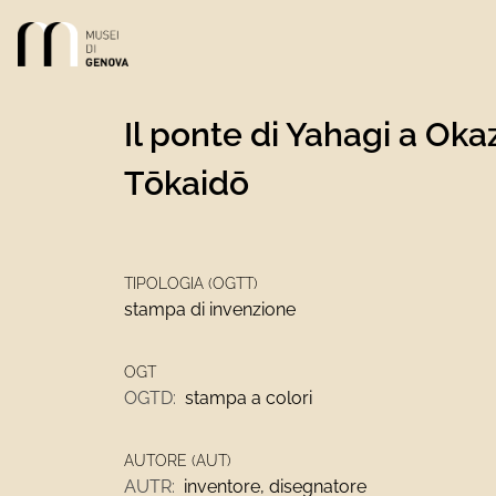
Link alla homepage
Il ponte di Yahagi a Oka
Tōkaidō
TIPOLOGIA (OGTT)
stampa di invenzione
OGT
OGTD:
stampa a colori
AUTORE (AUT)
AUTR:
inventore, disegnatore