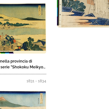
 nella provincia di
a serie "Shokoku Meikyo
 rare di ponti famosi
e)
1831 - 1834