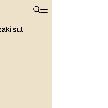
Apri il menù di ricerca
Apri il menù di navigazione
zaki sul