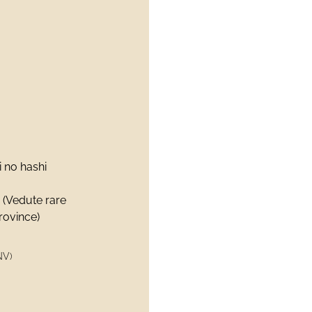
 no hashi
 (Vedute rare
province)
NV)