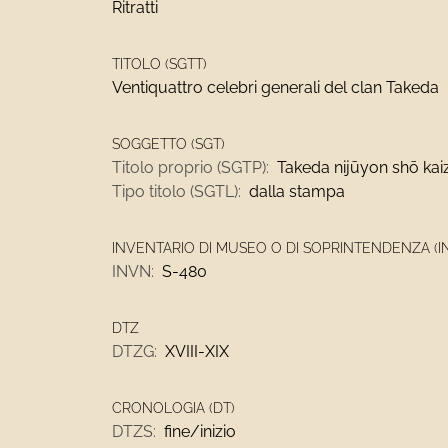
Ritratti
TITOLO (SGTT)
Ventiquattro celebri generali del clan Takeda
SOGGETTO (SGT)
Titolo proprio (SGTP):
Takeda nijūyon shō kai
Tipo titolo (SGTL):
dalla stampa
INVENTARIO DI MUSEO O DI SOPRINTENDENZA (I
INVN:
S-480
DTZ
DTZG:
XVIII-XIX
CRONOLOGIA (DT)
DTZS:
fine/inizio