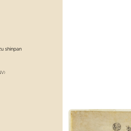
zu shinpan
NV)