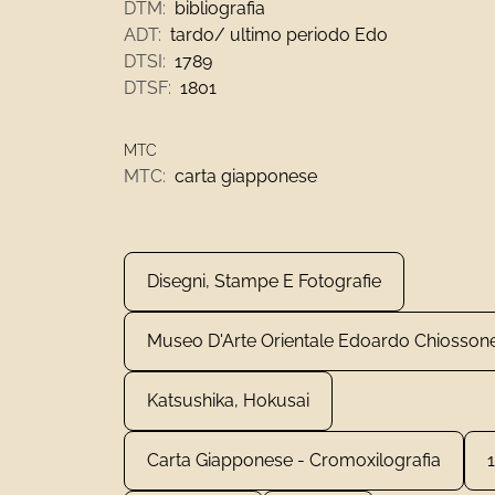
DTM:
bibliografia
ADT:
tardo/ ultimo periodo Edo
DTSI:
1789
DTSF:
1801
MTC
MTC:
carta giapponese
Disegni, Stampe E Fotografie
Museo D'Arte Orientale Edoardo Chiosson
Katsushika, Hokusai
Carta Giapponese - Cromoxilografia