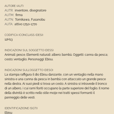
AUTORE (AUT)
AUTR:
inventore, disegnatore
AUTM:
firma
AUTN:
Tomikawa, Fusanobu
AUTA:
attivo 1750-1770
CODIFICA ICONCLASS (DESI)
12H13
INDICAZIONI SUL SOGGETTO (DESS)
Animali: pesce. Elementi naturali: albero; bambù. Oggetti: canna da pesca;
cesto; ventaglio. Personaggi: Ebisu.
INDICAZIONI SULL'OGGETTO (DESO)
La stampa raffigura il dio Ebisu danzante, con un ventaglio nella mano
sinistra e una canna da pesca in bambù con attaccato un grande pesce
nella destra. Ai suoi piedi si trova un cesto. A sinistra si intravede il tronco
di un albero, i cui rami fioriti occupano la parte superiore del foglio. Il nome
della divinità è scritto nello stile moije nei tratti spessi formanti il
panneggio delle vesti.
IDENTIFICAZIONE (SGTI)
Ebisu