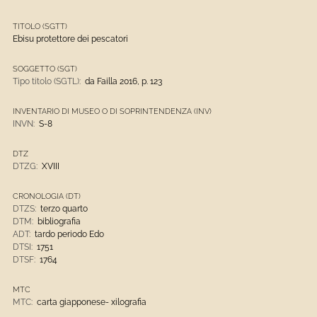
TITOLO (SGTT)
Ebisu protettore dei pescatori
SOGGETTO (SGT)
Tipo titolo (SGTL):
da Failla 2016, p. 123
INVENTARIO DI MUSEO O DI SOPRINTENDENZA (INV)
INVN:
S-8
DTZ
DTZG:
XVIII
CRONOLOGIA (DT)
DTZS:
terzo quarto
DTM:
bibliografia
ADT:
tardo periodo Edo
DTSI:
1751
DTSF:
1764
MTC
MTC:
carta giapponese- xilografia