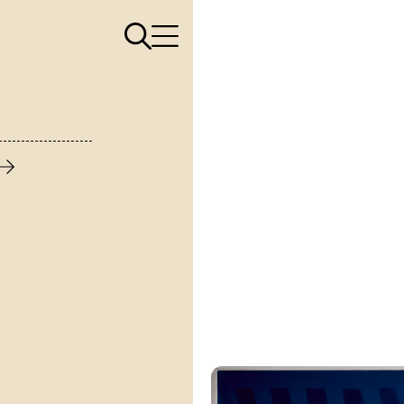
Apri il menù di ricerca
Apri il menù di navigazione