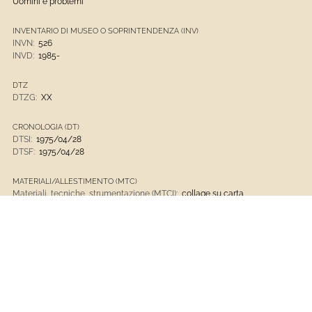
Uomini e problemi
INVENTARIO DI MUSEO O SOPRINTENDENZA (INV)
INVN:
526
INVD:
1985-
DTZ
DTZG:
XX
CRONOLOGIA (DT)
DTSI:
1975/04/28
DTSF:
1975/04/28
MATERIALI/ALLESTIMENTO (MTC)
Materiali, tecniche, strumentazione (MTCI):
collage su carta
Opere D'arte
Museo D'Arte Contemporanea Di Villa Croce
1901 - Presente
Opere D'arte Contemporanee