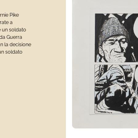
rnie Pike
rate a
e un soldato
nda Guerra
n la decisione
un soldato
)