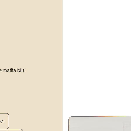
e matita blu
ce