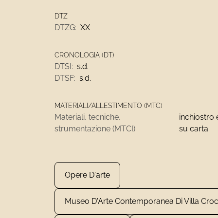
DTZ
DTZG:
XX
CRONOLOGIA (DT)
DTSI:
s.d.
DTSF:
s.d.
MATERIALI/ALLESTIMENTO (MTC)
Materiali, tecniche,
inchiostro 
strumentazione (MTCI):
su carta
Opere D'arte
Museo D'Arte Contemporanea Di Villa Cro