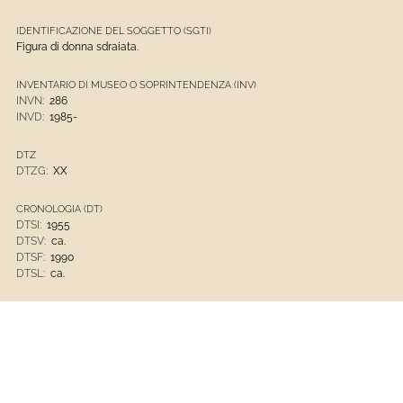
IDENTIFICAZIONE DEL SOGGETTO (SGTI)
Figura di donna sdraiata.
INVENTARIO DI MUSEO O SOPRINTENDENZA (INV)
INVN:
286
INVD:
1985-
DTZ
DTZG:
XX
CRONOLOGIA (DT)
DTSI:
1955
DTSV:
ca.
DTSF:
1990
DTSL:
ca.
MATERIALI/ALLESTIMENTO (MTC)
Materiali, tecniche, strumentazione (MTCI):
fotografia
Opere D'arte
Museo D'Arte Contemporanea Di Villa Croce