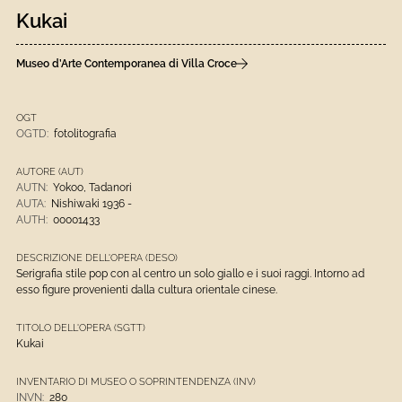
Kukai
Museo d’Arte Contemporanea di Villa Croce
OGT
OGTD:
fotolitografia
AUTORE (AUT)
AUTN:
Yokoo, Tadanori
AUTA:
Nishiwaki 1936 -
AUTH:
00001433
DESCRIZIONE DELL'OPERA (DESO)
Serigrafia stile pop con al centro un solo giallo e i suoi raggi. Intorno ad
esso figure provenienti dalla cultura orientale cinese.
TITOLO DELL'OPERA (SGTT)
Kukai
INVENTARIO DI MUSEO O SOPRINTENDENZA (INV)
INVN:
280