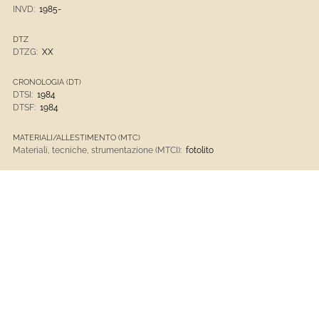
INVD:
1985-
DTZ
DTZG:
XX
CRONOLOGIA (DT)
DTSI:
1984
DTSF:
1984
MATERIALI/ALLESTIMENTO (MTC)
Materiali, tecniche, strumentazione (MTCI):
fotolito
Opere D'arte
Museo D'Arte Contemporanea Di Villa Croce
1901 - Presente
Opere D'arte Contemporanee