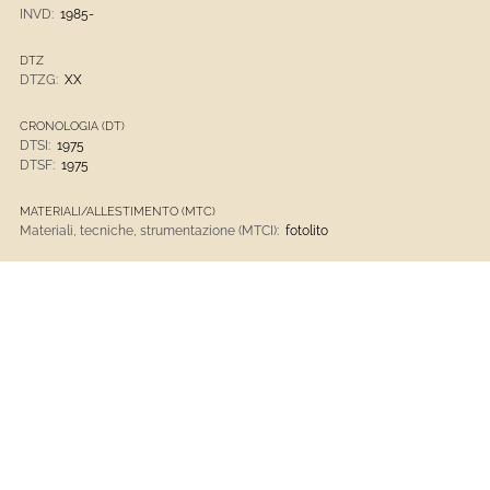
INVD:
1985-
DTZ
DTZG:
XX
CRONOLOGIA (DT)
DTSI:
1975
DTSF:
1975
MATERIALI/ALLESTIMENTO (MTC)
Materiali, tecniche, strumentazione (MTCI):
fotolito
Opere D'arte
Museo D'Arte Contemporanea Di Villa Croce
1901 - Presente
Opere D'arte Contemporanee