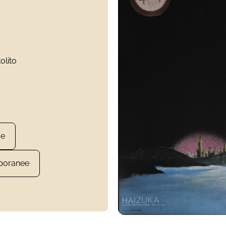
tolito
ce
poranee