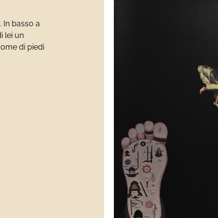
 In basso a
 lei un
gome di piedi
)