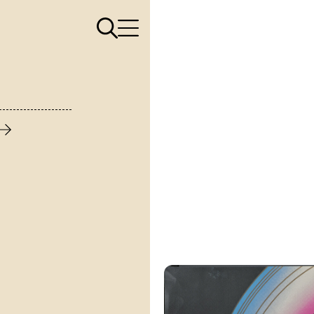
Apri il menù di ricerca
Apri il menù di navigazione