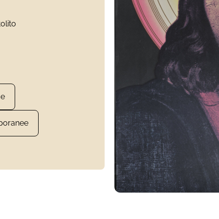
tolito
ce
poranee