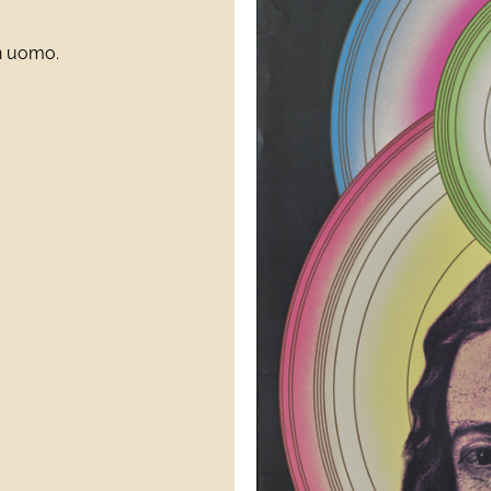
un uomo.
)