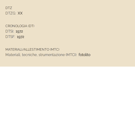
DTZ
DTZG:
XX
CRONOLOGIA (DT)
DTSI:
1972
DTSF:
1972
MATERIALI/ALLESTIMENTO (MTC)
Materiali, tecniche, strumentazione (MTCI):
fotolito
Opere D'arte
Museo D'Arte Contemporanea Di Villa Croce
1901 - Presente
Opere D'arte Contemporanee
VEDI LA SCHEDA COMPLETA