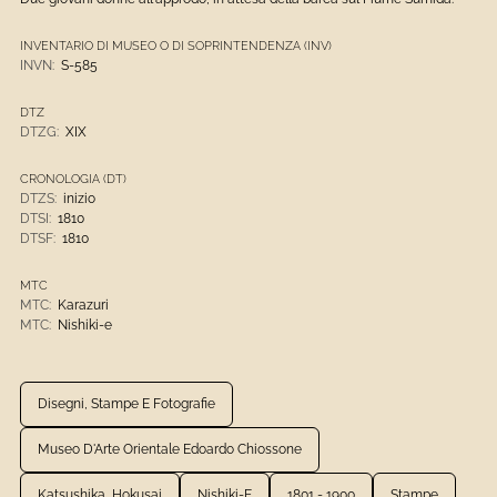
INVENTARIO DI MUSEO O DI SOPRINTENDENZA (INV)
INVN:
S-585
DTZ
DTZG:
XIX
CRONOLOGIA (DT)
DTZS:
inizio
DTSI:
1810
DTSF:
1810
MTC
MTC:
Karazuri
MTC:
Nishiki-e
Disegni, Stampe E Fotografie
Museo D'Arte Orientale Edoardo Chiossone
Katsushika, Hokusai
Nishiki-E
1801 - 1900
Stampe