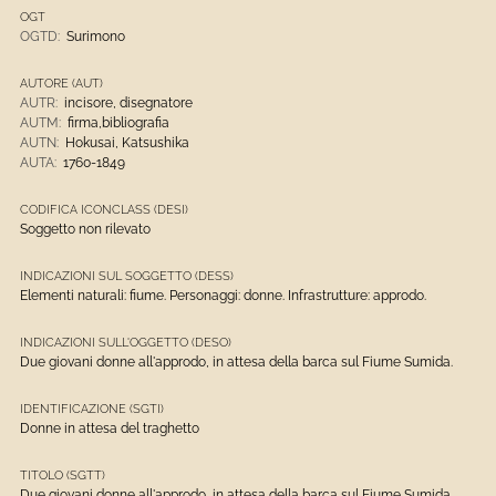
OGT
OGTD:
Surimono
AUTORE (AUT)
AUTR:
incisore, disegnatore
AUTM:
firma,bibliografia
AUTN:
Hokusai, Katsushika
AUTA:
1760-1849
CODIFICA ICONCLASS (DESI)
Soggetto non rilevato
INDICAZIONI SUL SOGGETTO (DESS)
Elementi naturali: fiume. Personaggi: donne. Infrastrutture: approdo.
INDICAZIONI SULL'OGGETTO (DESO)
Due giovani donne all'approdo, in attesa della barca sul Fiume Sumida.
IDENTIFICAZIONE (SGTI)
Donne in attesa del traghetto
TITOLO (SGTT)
Due giovani donne all'approdo, in attesa della barca sul Fiume Sumida.