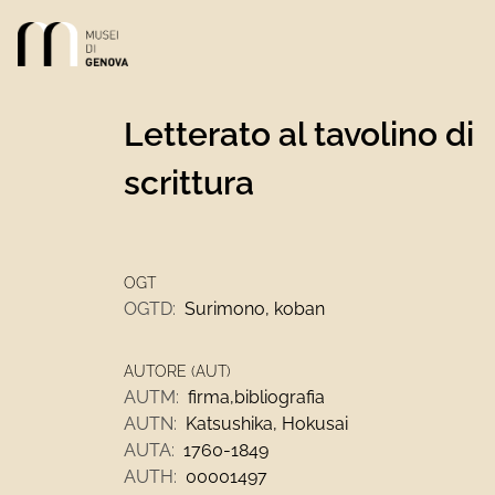
Link alla homepage
Letterato al tavolino di
scrittura
OGT
OGTD:
Surimono, koban
AUTORE (AUT)
AUTM:
firma,bibliografia
AUTN:
Katsushika, Hokusai
AUTA:
1760-1849
AUTH:
00001497