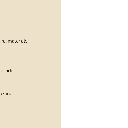
ura; materiale
ozando.
 Tozando