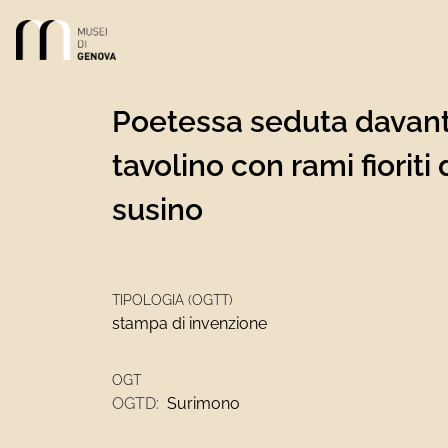
Link alla homepage
Poetessa seduta davant
tavolino con rami fioriti 
susino
TIPOLOGIA (OGTT)
stampa di invenzione
OGT
OGTD:
Surimono