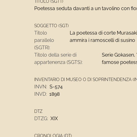
TITOLO (SGTT)
Poetessa seduta davanti a un tavolino con fior
SOGGETTO (SGT)
Titolo
La poetessa di corte Murasaki
parallelo
ammira i ramoscelli di susino
(SGTR):
Titolo della serie di
Serie Gokasen,
appartenenza (SGTS):
famose poetes
INVENTARIO DI MUSEO O DI SOPRINTENDENZA (I
INVN:
S-574
INVD:
1898
DTZ
DTZG:
XIX
CRONOLOGIA (DT)