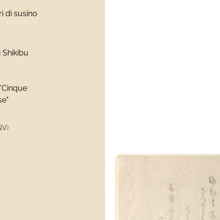
i di susino
 Shikibu
 "Cinque
se"
NV)