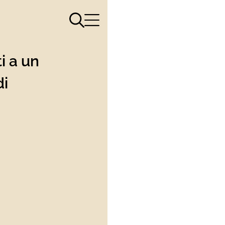
Apri il menù di ricerca
Apri il menù di navigazione
i a un
di