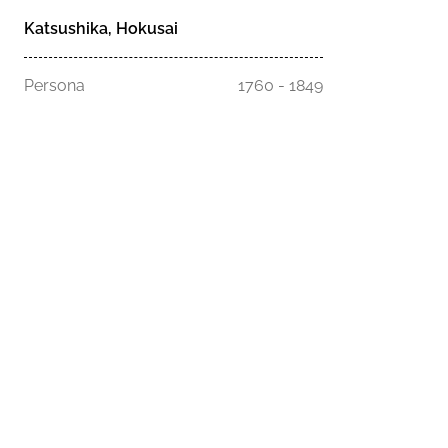
Katsushika, Hokusai
Persona
1760 - 1849
Homepage
Musei
Esplora la s
Comune di Genova - Palazzo Tursi
Chi siamo
Via Garibaldi 9 - 16124 Genova
C.F. / P.iva 00856930102