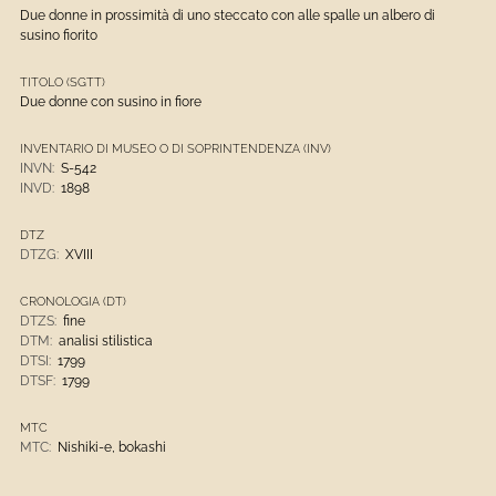
Due donne in prossimità di uno steccato con alle spalle un albero di
susino fiorito
TITOLO (SGTT)
Due donne con susino in fiore
INVENTARIO DI MUSEO O DI SOPRINTENDENZA (INV)
INVN:
S-542
INVD:
1898
DTZ
DTZG:
XVIII
CRONOLOGIA (DT)
DTZS:
fine
DTM:
analisi stilistica
DTSI:
1799
DTSF:
1799
MTC
MTC:
Nishiki-e, bokashi