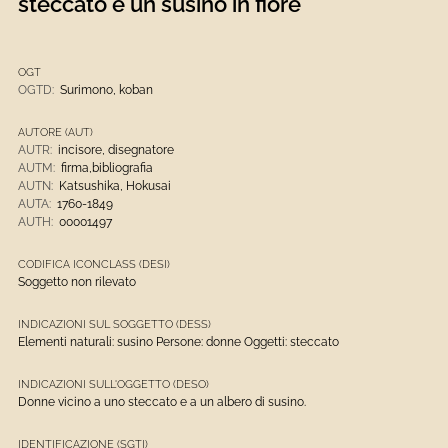
steccato e un susino in fiore
OGT
OGTD:
Surimono, koban
AUTORE (AUT)
AUTR:
incisore, disegnatore
AUTM:
firma,bibliografia
AUTN:
Katsushika, Hokusai
AUTA:
1760-1849
AUTH:
00001497
CODIFICA ICONCLASS (DESI)
Soggetto non rilevato
INDICAZIONI SUL SOGGETTO (DESS)
Elementi naturali: susino Persone: donne Oggetti: steccato
INDICAZIONI SULL'OGGETTO (DESO)
Donne vicino a uno steccato e a un albero di susino.
IDENTIFICAZIONE (SGTI)