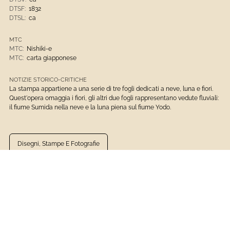
DTSF:
1832
DTSL:
ca
MTC
MTC:
Nishiki-e
MTC:
carta giapponese
NOTIZIE STORICO-CRITICHE
La stampa appartiene a una serie di tre fogli dedicati a neve, luna e fiori.
Quest'opera omaggia i fiori, gli altri due fogli rappresentano vedute fluviali:
il fiume Sumida nella neve e la luna piena sul fiume Yodo.
Disegni, Stampe E Fotografie
Museo D'Arte Orientale Edoardo Chiossone
Katsushika, Hokusai
Carta Giapponese - Cromoxilografia
1801 - 1900
Stampe