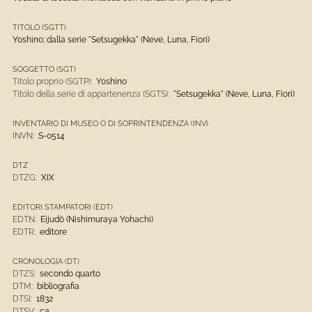
TITOLO (SGTT)
Yoshino; dalla serie "Setsugekka" (Neve, Luna, Fiori)
SOGGETTO (SGT)
Titolo proprio (SGTP):
Yoshino
Titolo della serie di appartenenza (SGTS):
"Setsugekka" (Neve, Luna, Fiori)
INVENTARIO DI MUSEO O DI SOPRINTENDENZA (INV)
INVN:
S-0514
DTZ
DTZG:
XIX
EDITORI STAMPATORI (EDT)
EDTN:
Eijudō (Nishimuraya Yohachi)
EDTR:
editore
CRONOLOGIA (DT)
DTZS:
secondo quarto
DTM:
bibliografia
DTSI:
1832
DTSV:
ca