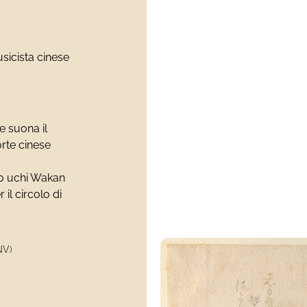
sicista cinese
e suona il
rte cinese
o uchi Wakan
il circolo di
NV)