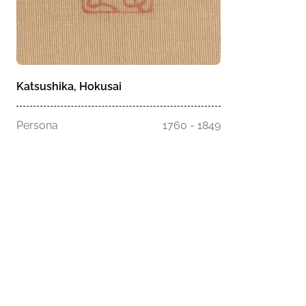
Katsushika, Hokusai
Persona
1760 - 1849
Homepage
Musei
Esplora la s