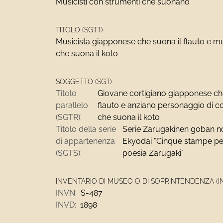
Musicisti con strumenti che suonano
TITOLO (SGTT)
Musicista giapponese che suona il flauto e mu
che suona il koto
SOGGETTO (SGT)
Titolo
Giovane cortigiano giapponese ch
parallelo
flauto e anziano personaggio di co
(SGTR):
che suona il koto
Titolo della serie
Serie Zarugakinen goban n
di appartenenza
Ekyodai "Cinque stampe per 
(SGTS):
poesia Zarugaki"
INVENTARIO DI MUSEO O DI SOPRINTENDENZA (I
INVN:
S-487
INVD:
1898