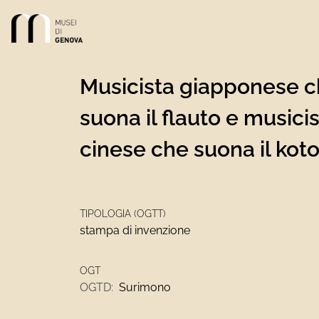
Link alla homepage
Musicista giapponese 
suona il flauto e musici
cinese che suona il kot
TIPOLOGIA (OGTT)
stampa di invenzione
OGT
OGTD:
Surimono