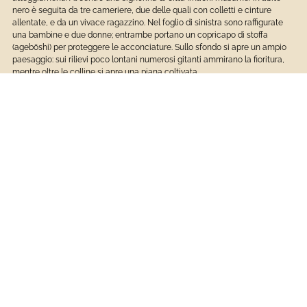
nero è seguita da tre cameriere, due delle quali con colletti e cinture
allentate, e da un vivace ragazzino. Nel foglio di sinistra sono raffigurate
una bambine e due donne; entrambe portano un copricapo di stoffa
(agebōshi) per proteggere le acconciature. Sullo sfondo si apre un ampio
paesaggio: sui rilievi poco lontani numerosi gitanti ammirano la fioritura,
mentre oltre le colline si apre una piana coltivata.
IDENTIFICAZIONE (SGTI)
Donne e bambini ammirano la fioritura
TITOLO (SGTT)
La fioritura dei ciliegi ad Asukayama
INVENTARIO DI MUSEO O DI SOPRINTENDENZA (INV)
INVN:
S-101
DTZ
DTZG:
XVIII
CRONOLOGIA (DT)
DTZS:
ultimo quarto
DTM:
bibliografia
ADT:
Periodo: Tenmei