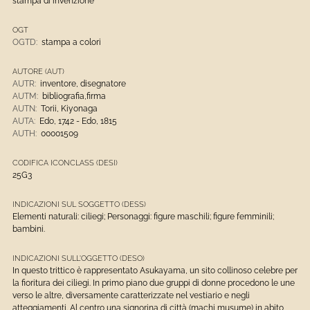
stampa di invenzione
OGT
OGTD:
stampa a colori
AUTORE (AUT)
AUTR:
inventore, disegnatore
AUTM:
bibliografia,firma
AUTN:
Torii, Kiyonaga
AUTA:
Edo, 1742 - Edo, 1815
AUTH:
00001509
CODIFICA ICONCLASS (DESI)
25G3
INDICAZIONI SUL SOGGETTO (DESS)
Elementi naturali: ciliegi; Personaggi: figure maschili; figure femminili;
bambini.
INDICAZIONI SULL'OGGETTO (DESO)
In questo trittico è rappresentato Asukayama, un sito collinoso celebre per
la fioritura dei ciliegi. In primo piano due gruppi di donne procedono le une
verso le altre, diversamente caratterizzate nel vestiario e negli
atteggiamenti. Al centro una signorina di città (machi musume) in abito