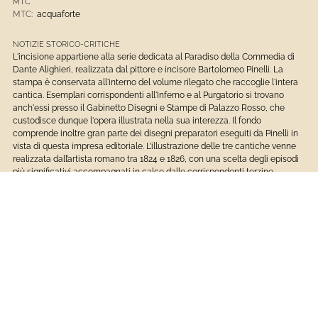
MTC
MTC:
acquaforte
NOTIZIE STORICO-CRITICHE
L'incisione appartiene alla serie dedicata al Paradiso della Commedia di
Dante Alighieri, realizzata dal pittore e incisore Bartolomeo Pinelli. La
stampa è conservata all'interno del volume rilegato che raccoglie l'intera
cantica. Esemplari corrispondenti all'Inferno e al Purgatorio si trovano
anch'essi presso il Gabinetto Disegni e Stampe di Palazzo Rosso, che
custodisce dunque l'opera illustrata nella sua interezza. Il fondo
comprende inoltre gran parte dei disegni preparatori eseguiti da Pinelli in
vista di questa impresa editoriale. L’illustrazione delle tre cantiche venne
realizzata dall’artista romano tra 1824 e 1826, con una scelta degli episodi
più significativi accompagnati in calce dalle corrispondenti terzine
dantesche. L’insieme dei disegni riveste un particolare interesse in quanto
consente di ripercorrere il processo creativo dell’autore, permettendo un
confronto diretto tra i modelli rapidamente schizzati a matita e le stampe
pubblicate. In questo caso, la versione incisa non presenta variazioni
rispetto al foglio preparatorio. Diversamente dal linguaggio colorito e
talvolta grottesco che caratterizza i soggetti popolareschi e vernacolari
che lo avevano reso celebre, nella sua Divina Commedia Pinelli ricerca
piuttosto un registro aulico e classico, adatto ai soggetti letterari resi
attuali dal sorgere dell’estetica romantica, iscrivendo così a pieno titolo la
sua opera nel clima di riscoperta dell’immaginario dantesco che percorre
a inizio Ottocento l’intera Europa. (Priarone 2024, pp. 51-52). Diretto