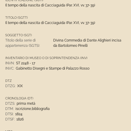
Il tempo della nascita di Cacciaguida (Par. XVI, vv. 37-39)
TITOLO (SGTT)
Il tempo della nascita di Cacciaguida (Par. XVI, vv. 37-39)
SOGGETTO (SGT)
Titolo della serie di
Divina Commedia di Dante Alighieri incisa
appartenenza (SGTS):
da Bartolomeo Pinelli
INVENTARIO DI MUSEO O DI SOPRINTENDENZA (INV)
INVN:
ST 2248 - 17
INVC:
Gabinetto Disegni e Stampe di Palazzo Rosso
DTZ
DTZG:
XIX
CRONOLOGIA (DT)
DTZS:
prima metà
DTM:
iscrizione,bibliografia
DTSI:
1824
DTSF:
1826