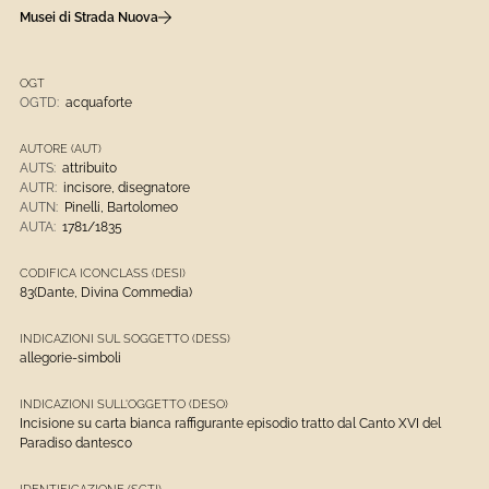
Musei di Strada Nuova
OGT
OGTD:
acquaforte
AUTORE (AUT)
AUTS:
attribuito
AUTR:
incisore, disegnatore
AUTN:
Pinelli, Bartolomeo
AUTA:
1781/1835
CODIFICA ICONCLASS (DESI)
83(Dante, Divina Commedia)
INDICAZIONI SUL SOGGETTO (DESS)
allegorie-simboli
INDICAZIONI SULL'OGGETTO (DESO)
Incisione su carta bianca raffigurante episodio tratto dal Canto XVI del
Paradiso dantesco
IDENTIFICAZIONE (SGTI)