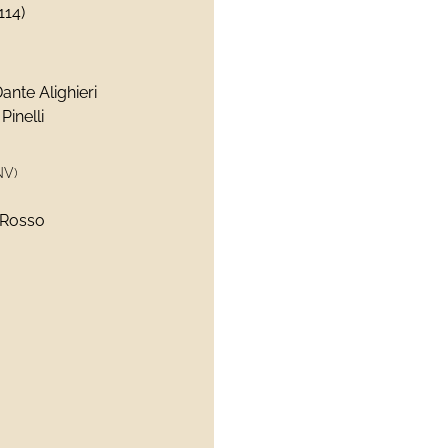
114)
nte Alighieri
Pinelli
NV)
 Rosso