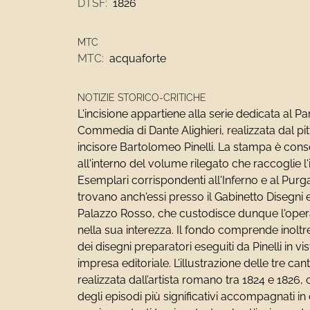
DTSF:
1826
MTC
MTC:
acquaforte
NOTIZIE STORICO-CRITICHE
L'incisione appartiene alla serie dedicata al Pa
Commedia di Dante Alighieri, realizzata dal pit
incisore Bartolomeo Pinelli. La stampa è con
all'interno del volume rilegato che raccoglie l'
Esemplari corrispondenti all'Inferno e al Purga
trovano anch'essi presso il Gabinetto Disegni
Palazzo Rosso, che custodisce dunque l'opera
nella sua interezza. Il fondo comprende inoltr
dei disegni preparatori eseguiti da Pinelli in vi
impresa editoriale. L’illustrazione delle tre ca
realizzata dall’artista romano tra 1824 e 1826,
degli episodi più significativi accompagnati in