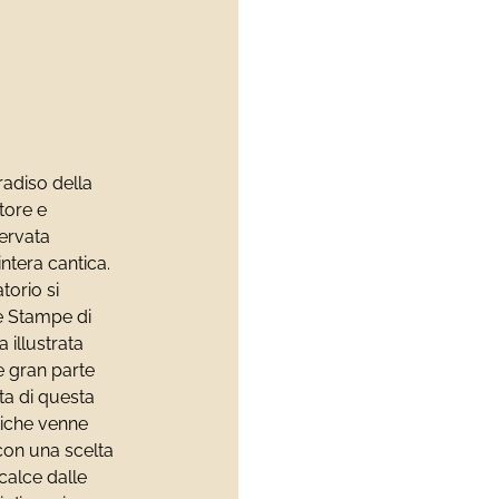
radiso della
tore e
servata
intera cantica.
torio si
 e Stampe di
 illustrata
e gran parte
sta di questa
ntiche venne
 con una scelta
 calce dalle