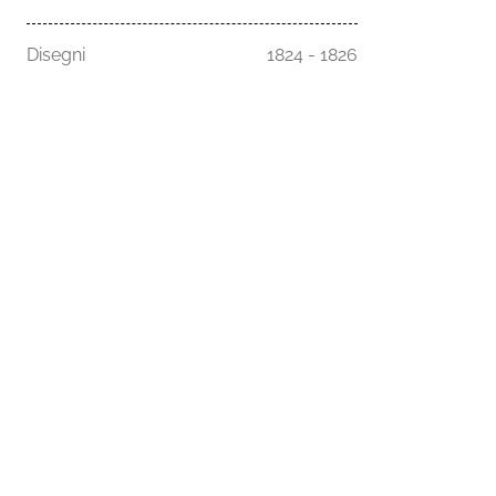
Disegni
1824 - 1826
Homepage
Musei
Esplora la s
Comune di Genova - Palazzo Tursi
Chi siamo
Via Garibaldi 9 - 16124 Genova
C.F. / P.iva 00856930102