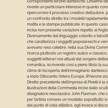
corrispondenti terzine dantesche. L’insieme de
riveste un particolare interesse in quanto con
ripercorrere il processo creativo dell’autore
un confronto diretto tra i modelli rapidamente
matita e le stampe pubblicate. In questo caso,
incisa non presenta variazioni rispetto al fogli
Diversamente dal linguaggio colorito e talvol
che caratterizza i soggetti popolareschi e ver
avevano reso celebre, nella sua Divina Comme
ricerca piuttosto un registro aulico e classico,
soggetti letterari resi attuali dal sorgere dell’e
romantica, iscrivendo così a pieno titolo la su
clima di riscoperta dell’immaginario dantesc
a inizio Ottocento l’intera Europa. (Priarone 202
Diretto precedente dell’impresa di Pinelli è la s
illustrazioni della Commedia incise dallo scul
disegnatore neoclassico John Flaxman, che c
per l’artista romano un modello soprattutto i
dal punto di vista stilistico, egli invece si disco