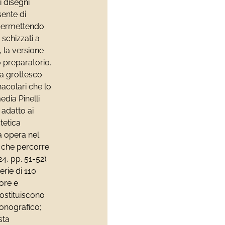
i disegni
sente di
, permettendo
 schizzati a
 la versione
o preparatorio.
ta grottesco
nacolari che lo
dia Pinelli
 adatto ai
stetica
a opera nel
o che percorre
4, pp. 51-52).
erie di 110
tore e
ostituiscono
conografico;
sta