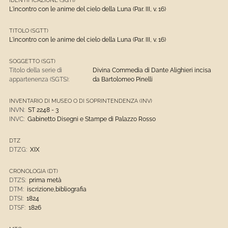
L'incontro con le anime del cielo della Luna (Par. III, v. 16)
TITOLO (SGTT)
L'incontro con le anime del cielo della Luna (Par. III, v. 16)
SOGGETTO (SGT)
Titolo della serie di
Divina Commedia di Dante Alighieri incisa
appartenenza (SGTS):
da Bartolomeo Pinelli
INVENTARIO DI MUSEO O DI SOPRINTENDENZA (INV)
INVN:
ST 2248 - 3
INVC:
Gabinetto Disegni e Stampe di Palazzo Rosso
DTZ
DTZG:
XIX
CRONOLOGIA (DT)
DTZS:
prima metà
DTM:
iscrizione,bibliografia
DTSI:
1824
DTSF:
1826