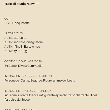
Musei di Strada Nuova
OGT
OGTD:
acquaforte
AUTORE (AUT)
AUTS:
attribuito
AUTR:
incisore, disegnatore
AUTN:
Pinelli, Bartolomeo
AUTA:
1781/1835
CODIFICA ICONCLASS (DESI)
83(Dante, Divina Commedia)
INDICAZIONI SUL SOGGETTO (DESS)
Personaggi: Dante; Beatrice. Figure: anime dei beati.
INDICAZIONI SULL'OGGETTO (DESO)
Incisione su carta bianca raffigurante episodio tratto dal Canto III del
Paradiso dantesco
IDENTIFICAZIONE (SGTI)