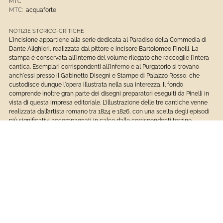
MTC
MTC:
acquaforte
NOTIZIE STORICO-CRITICHE
L'incisione appartiene alla serie dedicata al Paradiso della Commedia di
Dante Alighieri, realizzata dal pittore e incisore Bartolomeo Pinelli. La
stampa è conservata all'interno del volume rilegato che raccoglie l'intera
cantica. Esemplari corrispondenti all'Inferno e al Purgatorio si trovano
anch'essi presso il Gabinetto Disegni e Stampe di Palazzo Rosso, che
custodisce dunque l'opera illustrata nella sua interezza. Il fondo
comprende inoltre gran parte dei disegni preparatori eseguiti da Pinelli in
vista di questa impresa editoriale. L’illustrazione delle tre cantiche venne
realizzata dall’artista romano tra 1824 e 1826, con una scelta degli episodi
più significativi accompagnati in calce dalle corrispondenti terzine
dantesche. L’insieme dei disegni riveste un particolare interesse in quanto
consente di ripercorrere il processo creativo dell’autore, permettendo un
confronto diretto tra i modelli rapidamente schizzati a matita e le stampe
pubblicate. In questo caso, la versione incisa non presenta variazioni
rispetto al foglio preparatorio. Diversamente dal linguaggio colorito e
talvolta grottesco che caratterizza i soggetti popolareschi e vernacolari
che lo avevano reso celebre, nella sua Divina Commedia Pinelli ricerca
piuttosto un registro aulico e classico, adatto ai soggetti letterari resi
attuali dal sorgere dell’estetica romantica, iscrivendo così a pieno titolo la
sua opera nel clima di riscoperta dell’immaginario dantesco che percorre
a inizio Ottocento l’intera Europa. (Priarone 2024, pp. 51-52). Diretto