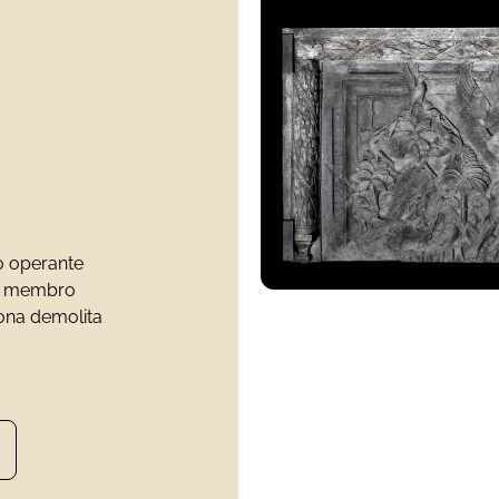
no operante
un membro
zona demolita