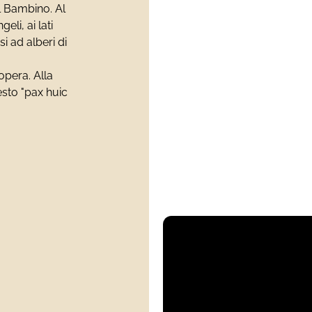
 Bambino. Al
li, ai lati
i ad alberi di
opera. Alla
esto "pax huic