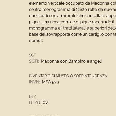
elemento verticale occupato da Madonna col
centro monogramma di Cristo retto da due ange
due scudi con armi araldiche cancellate appes
pigne. Una ricca cornice di pigne racchiude il
monogramma e i tratti laterali e superiori dell'
base del sovrapporta corre un cartiglio con t
domui".
SGT
SGTI:
Madonna con Bambino e angeli
INVENTARIO DI MUSEO O SOPRINTENDENZA
INVN:
MSA 529
DTZ
DTZG:
XV